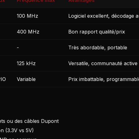
ux
Fréquence max
Avantages
100 MHz
Logiciel excellent, décodage 
400 MHz
Bon rapport qualité/prix
-
Très abordable, portable
125 kHz
Versatile, communauté active
PIO
Variable
Prix imbattable, programmabl
ets ou des câbles Dupont
on (3.3V vs 5V)