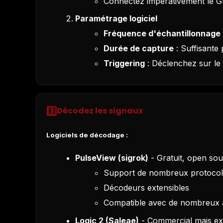
Connectez impérativement le
Paramétrage logiciel
Fréquence d'échantillonnage
Durée de capture
: Suffisante
Triggering
: Déclenchez sur le
3️⃣
Décodez les signaux
Logiciels de décodage :
PulseView (sigrok)
- Gratuit, open so
Support de nombreux protoco
Décodeurs extensibles
Compatible avec de nombreux 
Logic 2 (Saleae)
- Commercial mais ex