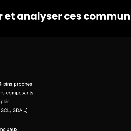
 et analyser ces communi
4 pins proches
eurs composants
plés
 SCL, SDA...)
incipaux