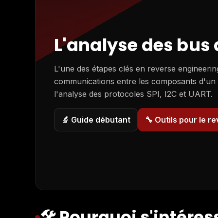
L'influence au service de la souveraineté
LIRE L'ARTICLE ↗
LA PROVENCE
L'analyse des bus
Fuites de données : une recrudescence constatée aussi 
des entreprises pas toujours conscientes du danger
LIRE L'ARTICLE ↗
L'une des étapes clés en reverse engineeri
communications entre les composants d'un ap
LA PROVENCE
l'analyse des protocoles SPI, I2C et UART.
Double authentification, méfiance absolue : 5 conseils d'
vous protéger des fuites de données
LIRE L'ARTICLE ↗
🔬 Guide débutant
🔧 Outils pour le r
L'ÉCHO DU MARDI
Thucy : protéger les entreprises contre les cyberattaques
LIRE L'ARTICLE ↗
CCI VAUCLUSE — MAGAZINE ACTE
Voltesecurity by Thucy dans le magazine ACTE n°5
LIRE LE PDF ↗
🛠️ Pourquoi s'intére