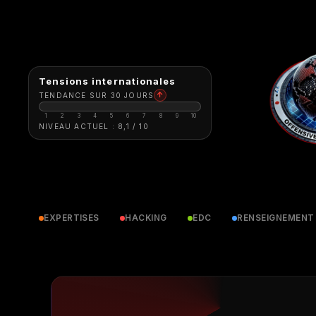
Tensions internationales
↑
TENDANCE SUR 30 JOURS
1
2
3
4
5
6
7
8
9
10
NIVEAU ACTUEL : 8,1 / 10
EXPERTISES
HACKING
EDC
RENSEIGNEMENT
REVUE DE PRESSE
Revue de presse
MISC HORS-SÉRIE N°36