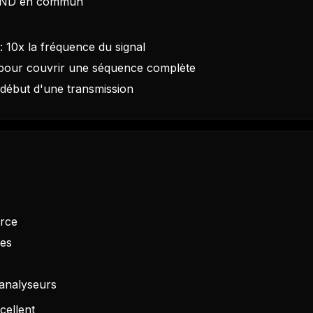
 GND en commun
: 10x la fréquence du signal
 pour couvrir une séquence complète
 début d'une transmission
urce
les
analyseurs
cellent