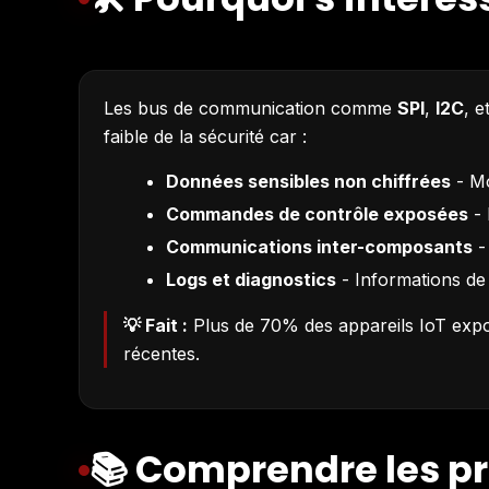
VAUCLUSE ENTREPRISES
Voltesecurity by Thucy, en pointe sur la cybersécurité
LIRE L'ARTICLE ↗
Les bus de communication comme
SPI
,
I2C
, e
faible de la sécurité car :
Données sensibles non chiffrées
- Mo
Commandes de contrôle exposées
- 
Communications inter-composants
-
Logs et diagnostics
- Informations de 
💡 Fait :
Plus de 70% des appareils IoT expos
récentes.
📚 Comprendre les p