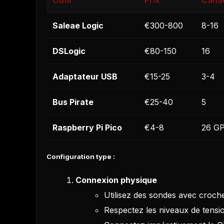
Outil
Prix
Cana
Saleae Logic
€300-800
8-16
DSLogic
€80-150
16
Adaptateur USB
€15-25
3-4
Bus Pirate
€25-40
5
Raspberry Pi Pico
€4-8
26 G
Configuration type :
Connexion physique
Utilisez des sondes avec croch
Respectez les niveaux de tensi