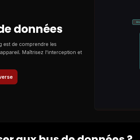
An
 de données
en Provence,
ng est de comprendre les
pareil. Maîtrisez l'interception et
experts pour
everse
sser aux bus de données ?