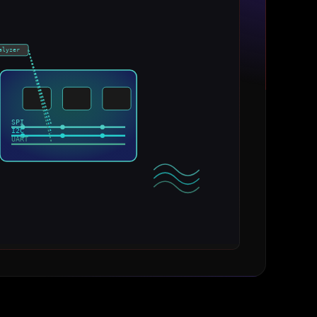
alyzer
SPI
I2C
UART